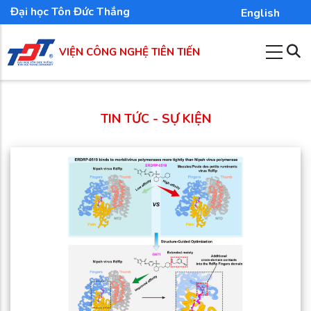
Nhảy
Đại học Tôn Đức Thắng
English
đến
nội
VIỆN CÔNG NGHỆ TIÊN TIẾN
dung
TIN TỨC - SỰ KIỆN