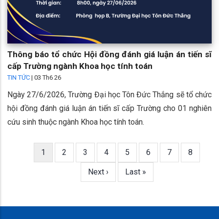
Thông báo tổ chức Hội đồng đánh giá luận án tiến sĩ
cấp Trường ngành Khoa học tính toán
TIN TỨC
|
03 Th6 26
Ngày 27/6/2026, Trường Đại học Tôn Đức Thắng sẽ tổ chức
hội đồng đánh giá luận án tiến sĩ cấp Trường cho 01 nghiên
cứu sinh thuộc ngành Khoa học tính toán.
Trang
1
Page
2
Page
3
Page
4
Page
5
Page
6
Page
7
Page
8
Pagination
hiện
Next
Next ›
Last
Last »
thời
page
page