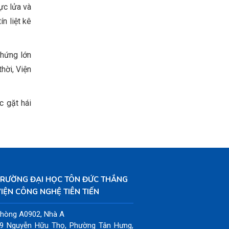
rực lửa và
n liệt kê
 hứng lớn
hời, Viện
c gặt hái
TRƯỜNG ĐẠI HỌC TÔN ĐỨC THẮNG
IỆN CÔNG NGHỆ TIÊN TIẾN
hòng A0902, Nhà A
9 Nguyễn Hữu Thọ, Phường Tân Hưng,