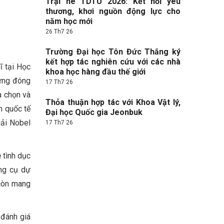
Trại hè TDTU 2026: Kết nối yêu
thương, khơi nguồn động lực cho
năm học mới
26 Th7 26
Trường Đại học Tôn Đức Thắng ký
kết hợp tác nghiên cứu với các nhà
ĩ tại Học
khoa học hàng đầu thế giới
hững đóng
17 Th7 26
a chọn và
Thỏa thuận hợp tác với Khoa Vật lý,
n quốc tế
Đại học Quốc gia Jeonbuk
iải Nobel
17 Th7 26
 tình dục
ng cụ dự
 còn mang
 đánh giá