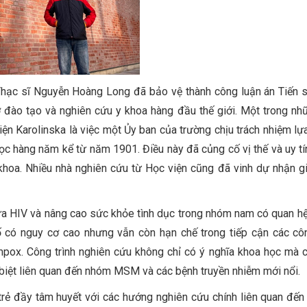
 Thạc sĩ Nguyễn Hoàng Long đã bảo vệ thành công luận án Tiến s
ở đào tạo và nghiên cứu y khoa hàng đầu thế giới. Một trong n
ện Karolinska là việc một Ủy ban của trường chịu trách nhiệm lự
ọc hàng năm kể từ năm 1901. Điều này đã củng cố vị thế và uy tí
 khoa. Nhiều nhà nghiên cứu từ Học viện cũng đã vinh dự nhận g
ừa HIV và nâng cao sức khỏe tình dục trong nhóm nam có quan hệ
 có nguy cơ cao nhưng vẫn còn hạn chế trong tiếp cận các cô
pox. Công trình nghiên cứu không chỉ có ý nghĩa khoa học mà
ặc biệt liên quan đến nhóm MSM và các bệnh truyền nhiễm mới nổi.
rẻ đầy tâm huyết với các hướng nghiên cứu chính liên quan đến