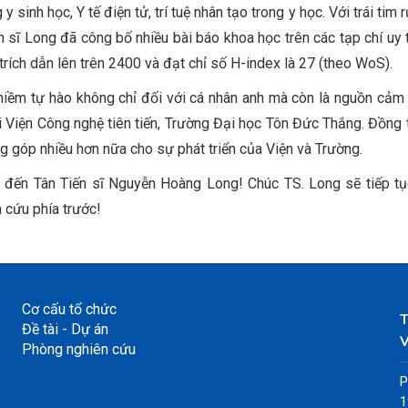
 sinh học, Y tế điện tử, trí tuệ nhân tạo trong y học. Với trái tim 
sĩ Long đã công bố nhiều bài báo khoa học trên các tạp chí uy tí
rích dẫn lên trên 2400 và đạt chỉ số H-index là 27 (theo WoS).
niềm tự hào không chỉ đối với cá nhân anh mà còn là nguồn cảm
ại Viện Công nghệ tiên tiến, Trường Đại học Tôn Đức Thắng. Đồng t
ng góp nhiều hơn nữa cho sự phát triển của Viện và Trường.
t đến Tân Tiến sĩ Nguyễn Hoàng Long! Chúc TS. Long sẽ tiếp tụ
 cứu phía trước!
Cơ cấu tổ chức
Đề tài - Dự án
V
Phòng nghiên cứu
P
1