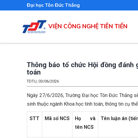
Nhảy
Đại học Tôn Đức Thắng
đến
nội
VIỆN CÔNG NGHỆ TIÊN TIẾN
dung
Thông báo tổ chức Hội đồng đánh gi
toán
TDTU, 03/06/2026
Ngày 27/6/2026, Trường Đại học Tôn Đức Thắng sẽ 
sinh thuộc ngành Khoa học tính toán, thông tin cụ th
STT
Mã số NCS
Họ và
Tên luận án (tiế
tên NCS