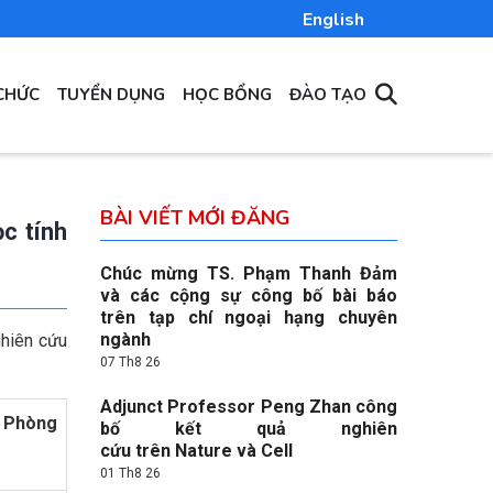
English
CHỨC
TUYỂN DỤNG
HỌC BỔNG
ĐÀO TẠO
BÀI VIẾT MỚI ĐĂNG
c tính
Chúc mừng TS. Phạm Thanh Đảm
và các cộng sự công bố bài báo
trên tạp chí ngoại hạng chuyên
ngành
ghiên cứu
07 Th8 26
Adjunct Professor Peng Zhan công
Phòng
bố kết quả nghiên
cứu trên Nature và Cell
01 Th8 26