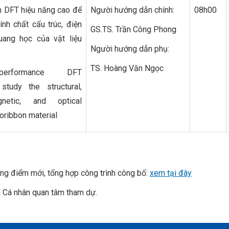
n DFT hiệu năng cao để
Người hướng dẫn chính:
08h00
ính chất cấu trúc, điện
GS.TS. Trần Công Phong
quang học của vật liệu
Người hướng dẫn phụ:
TS. Hoàng Văn Ngọc
performance DFT
 study the structural,
gnetic, and optical
oribbon material
hững điểm mới, tổng hợp công trình công bố:
xem tại đây
à Cá nhân quan tâm tham dự.