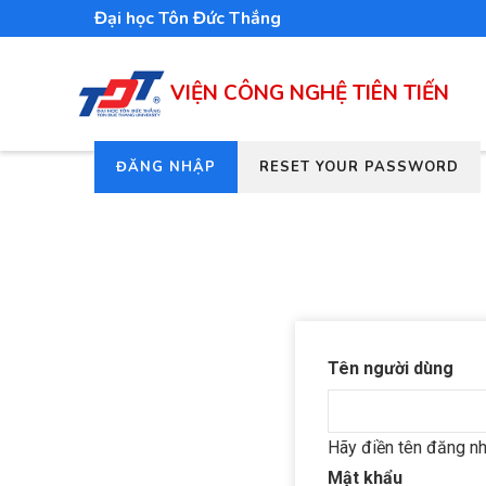
Nhảy
Đại học Tôn Đức Thắng
đến
nội
VIỆN CÔNG NGHỆ TIÊN TIẾN
dung
(TAB
ĐĂNG NHẬP
RESET YOUR PASSWORD
Tab
HOẠT
chính
ĐỘNG)
Tên người dùng
Hãy điền tên đăng nh
Mật khẩu