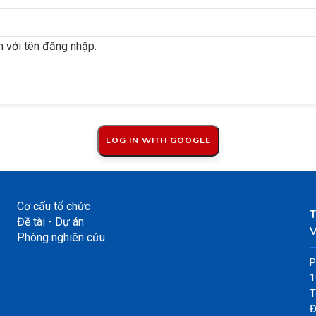
 với tên đăng nhập.
Cơ cấu tổ chức
Đề tài - Dự án
V
Phòng nghiên cứu
P
1
T
Đ