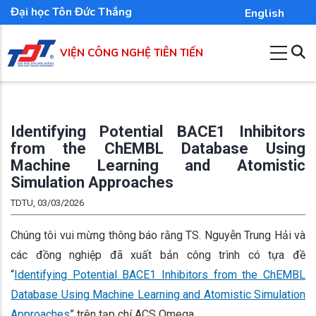
Nhảy
Đại học Tôn Đức Thắng
English
đến
nội
VIỆN CÔNG NGHỆ TIÊN TIẾN
dung
Identifying Potential BACE1 Inhibitors
from the ChEMBL Database Using
Machine Learning and Atomistic
Simulation Approaches
TDTU, 03/03/2026
Chúng tôi vui mừng thông báo rằng TS. Nguyễn Trung Hải và
các đồng nghiệp đã xuất bản công trình có tựa đề
“
Identifying Potential BACE1 Inhibitors from the ChEMBL
Database Using Machine Learning and Atomistic Simulation
Approaches
” trên tạp chí ACS Omega.