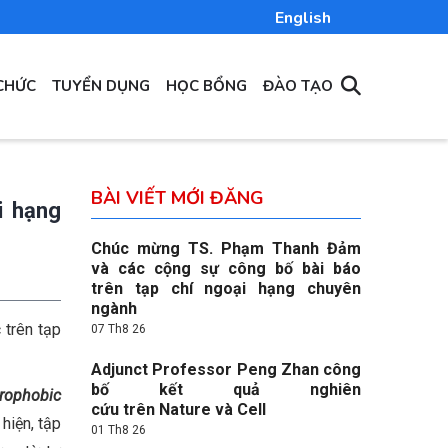
English
CHỨC
TUYỂN DỤNG
HỌC BỔNG
ĐÀO TẠO
BÀI VIẾT MỚI ĐĂNG
i hạng
Chúc mừng TS. Phạm Thanh Đảm
và các cộng sự công bố bài báo
trên tạp chí ngoại hạng chuyên
ngành
 trên tạp
07 Th8 26
Adjunct Professor Peng Zhan công
bố kết quả nghiên
drophobic
cứu trên Nature và Cell
hiện, tập
01 Th8 26