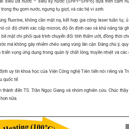
an lai siêu ưa nước – siêu kỵ nước (SHPi–SHPo) dựa trên cảm h
trong thu gom nước, ngưng tụ giọt, và các hệ vi sinh.
 fluorine, không cần mặt nạ, kết hợp gia công laser tuần tự, ủ 
 mô có độ chính xác cấp micron, độ ổn định cao và khả năng tái gh
 bề mặt chi phối quá trình chuyển đổi tính thấm ướt, đồng thời c
ước mà không gây nhiễm chéo sang vùng lân cận. Đáng chú ý, quy 
triển vọng ứng dụng trong quản lý chất lỏng, truyền nhiệt và các 
ịnh uy tín khoa học của Viện Công nghệ Tiên tiến nói riêng và T
u quốc tế.
ân thành đến TS. Trần Ngọc Giang và nhóm nghiên cứu. Chúc thầ
 hơn nữa.