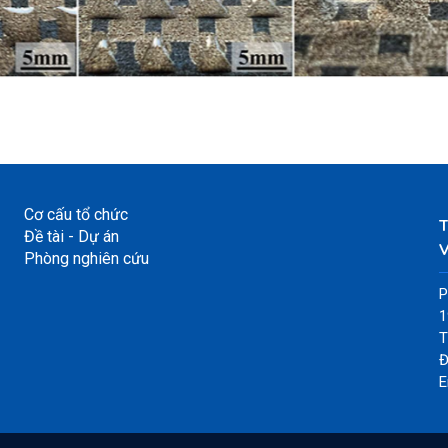
Cơ cấu tổ chức
Đề tài - Dự án
V
Phòng nghiên cứu
P
1
T
Đ
E