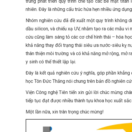
trung phát triển quy trình chế tạo các bề mặt tit
nhiên. Đây là những cấu trúc hứa hẹn nhiều ứng dụng 
Nhóm nghiên cứu đã đề xuất một quy trình không dùng
dầu silicon, và chiếu xạ UV, nhằm tạo ra các mẫu vi
cứu cũng làm sáng tỏ các cơ chế hình thái – hóa học
khả năng thay đổi trạng thái siêu ưa nước-siêu kỵ n
thân thiện môi trường và có khả năng mở rộng, mở ra 
y sinh có thể thiết lập lại.
Đây là kết quả nghiên cứu ý nghĩa, góp phần khẳng đ
học Tôn Đức Thắng nói chung trên bản đồ nghiên cứ
Viện Công nghệ Tiên tiến xin gửi lời chúc mừng ch
tiếp tục đạt được nhiều thành tựu khoa học xuất sắc
Một lần nữa, xin trân trọng chúc mừng!