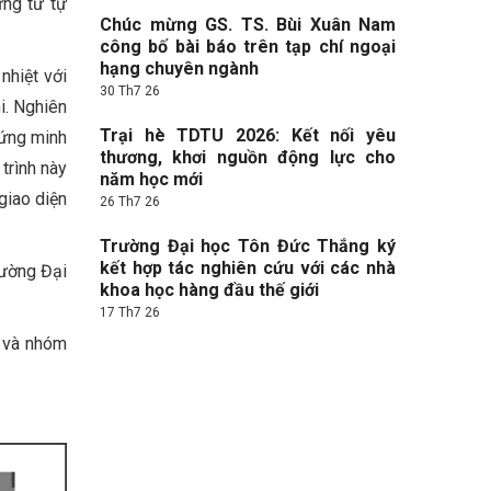
ứng từ tự
Chúc mừng GS. TS. Bùi Xuân Nam
công bố bài báo trên tạp chí ngoại
hạng chuyên ngành
nhiệt với
30 Th7 26
i. Nghiên
Trại hè TDTU 2026: Kết nối yêu
hứng minh
thương, khơi nguồn động lực cho
trình này
năm học mới
giao diện
26 Th7 26
Trường Đại học Tôn Đức Thắng ký
kết hợp tác nghiên cứu với các nhà
rường Đại
khoa học hàng đầu thế giới
17 Th7 26
y và nhóm