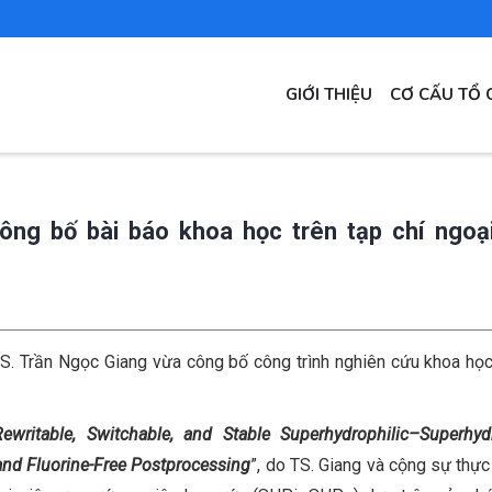
MAIN
GIỚI THIỆU
CƠ CẤU TỔ 
NAVIGATION
ng bố bài báo khoa học trên tạp chí ngoạ
TS. Trần Ngọc Giang vừa công bố công trình nghiên cứu khoa học
Rewritable, Switchable, and Stable Superhydrophilic–Superhy
and Fluorine-Free Postprocessing
”, do TS. Giang và cộng sự thực 