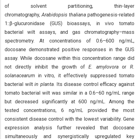
of solvent partitioning, thin-layer
chromatography,
Arabidopsis thaliana
pathogenesis-related
1::β-glucuronidase (GUS) bioassays, in vivo tomato
bacterial wilt assays, and gas chromatography–mass
spectrometry. At concentrations of 0.6–600 ng/mL,
docosane demonstrated positive responses in the GUS
assay. While docosane within this concentration range did
not directly inhibit the growth of
E. amylovora
or
R.
solanacearum
in vitro
,
it effectively suppressed tomato
bacterial wilt
in planta
. Its disease control efficacy against
tomato bacterial wilt was similar in a 0.6–60 ng/mL range
but decreased significantly at 600 ng/mL. Among the
tested concentrations, 6 ng/mL provided the most
consistent disease control with the lowest variability. Gene
expression analysis further revealed that docosane
simultaneously and synergistically upregulated key