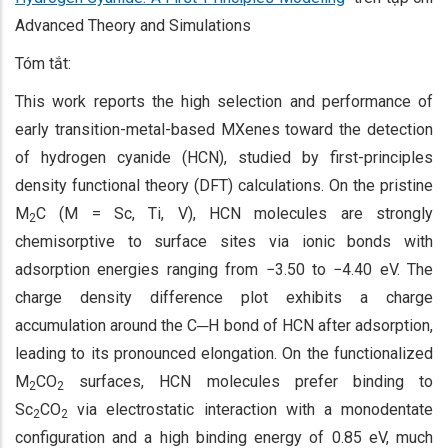
Advanced Theory and Simulations
Tóm tắt:
This work reports the high selection and performance of
early transition-metal-based MXenes toward the detection
of hydrogen cyanide (HCN), studied by first-principles
density functional theory (DFT) calculations. On the pristine
M
C (M = Sc, Ti, V), HCN molecules are strongly
2
chemisorptive to surface sites via ionic bonds with
adsorption energies ranging from −3.50 to −4.40 eV. The
charge density difference plot exhibits a charge
accumulation around the C─H bond of HCN after adsorption,
leading to its pronounced elongation. On the functionalized
M
CO
surfaces, HCN molecules prefer binding to
2
2
Sc
CO
via electrostatic interaction with a monodentate
2
2
configuration and a high binding energy of 0.85 eV, much