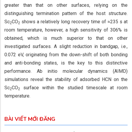
greater than that on other surfaces, relying on the
distinguishing termination pattern of the host structure.
Sc
CO
shows a relatively long recovery time of ≈235 s at
2
2
room temperature, however, a high sensitivity of 306% is
obtained, which is much superior to that on other
investigated surfaces. A slight reduction in bandgap, i.e.,
0.072 eV, originating from the down-shift of both bonding
and anti-bonding states, is the key to this distinctive
performance. Ab initio molecular dynamics (AIMD)
simulations reveal the stability of adsorbed HCN on the
Sc
CO
surface within the studied timescale at room
2
2
temperature.
BÀI VIẾT MỚI ĐĂNG