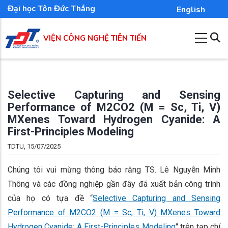
Nhảy
Đại học Tôn Đức Thắng
English
đến
nội
VIỆN CÔNG NGHỆ TIÊN TIẾN
dung
Selective Capturing and Sensing
Performance of M2CO2 (M = Sc, Ti, V)
MXenes Toward Hydrogen Cyanide: A
First-Principles Modeling
TDTU, 15/07/2025
Chúng tôi vui mừng thông báo rằng TS. Lê Nguyễn Minh
Thông và các đồng nghiệp gần đây đã xuất bản công trình
của họ có tựa đề “
Selective Capturing and Sensing
Performance of M2CO2 (M = Sc, Ti, V) MXenes Toward
Hydrogen Cyanide: A First-Principles Modeling
" trên tạp chí