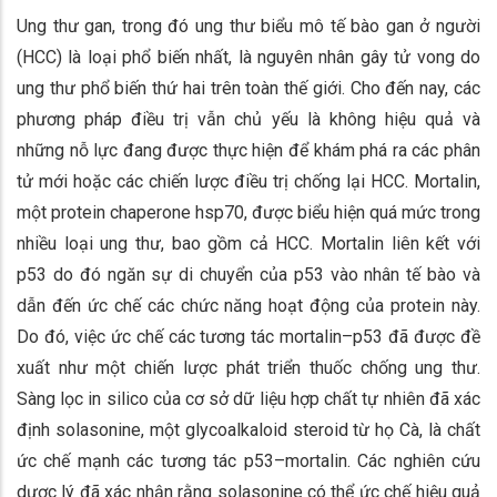
Ung thư gan, trong đó ung thư biểu mô tế bào gan ở người
(HCC) là loại phổ biến nhất, là nguyên nhân gây tử vong do
ung thư phổ biến thứ hai trên toàn thế giới. Cho đến nay, các
phương pháp điều trị vẫn chủ yếu là không hiệu quả và
những nỗ lực đang được thực hiện để khám phá ra các phân
tử mới hoặc các chiến lược điều trị chống lại HCC. Mortalin,
một protein chaperone hsp70, được biểu hiện quá mức trong
nhiều loại ung thư, bao gồm cả HCC. Mortalin liên kết với
p53 do đó ngăn sự di chuyển của p53 vào nhân tế bào và
dẫn đến ức chế các chức năng hoạt động của protein này.
Do đó, việc ức chế các tương tác mortalin–p53 đã được đề
xuất như một chiến lược phát triển thuốc chống ung thư.
Sàng lọc in silico của cơ sở dữ liệu hợp chất tự nhiên đã xác
định solasonine, một glycoalkaloid steroid từ họ Cà, là chất
ức chế mạnh các tương tác p53–mortalin. Các nghiên cứu
dược lý đã xác nhận rằng solasonine có thể ức chế hiệu quả