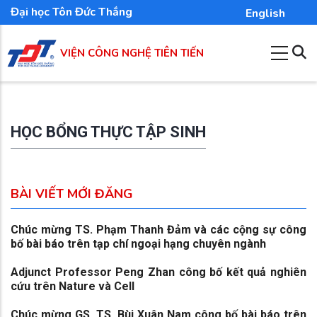
Nhảy
Đại học Tôn Đức Thắng
English
đến
nội
VIỆN CÔNG NGHỆ TIÊN TIẾN
dung
HỌC BỔNG THỰC TẬP SINH
BÀI VIẾT MỚI ĐĂNG
Chúc mừng TS. Phạm Thanh Đảm và các cộng sự công
bố bài báo trên tạp chí ngoại hạng chuyên ngành
Adjunct Professor Peng Zhan công bố kết quả nghiên
cứu trên Nature và Cell
Chúc mừng GS. TS. Bùi Xuân Nam công bố bài báo trên