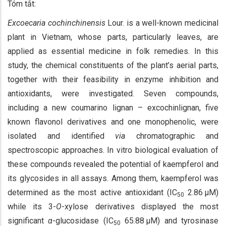
Tóm tắt:
Excoecaria cochinchinensis
Lour. is a well-known medicinal
plant in Vietnam, whose parts, particularly leaves, are
applied as essential medicine in folk remedies. In this
study, the chemical constituents of the plant’s aerial parts,
together with their feasibility in enzyme inhibition and
antioxidants, were investigated. Seven compounds,
including a new coumarino lignan – excochinlignan, five
known flavonol derivatives and one monophenolic, were
isolated and identified
via
chromatographic and
spectroscopic approaches. In vitro biological evaluation of
these compounds revealed the potential of kaempferol and
its glycosides in all assays. Among them, kaempferol was
determined as the most active antioxidant (IC
2.86 μM)
50
while its 3-
O
-xylose derivatives displayed the most
significant
α
-glucosidase (IC
65.88 μM) and tyrosinase
50