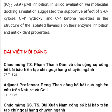
(IC
58.97 μM) inhibition. In silico evaluation
via
molecular
50
docking simulation suggested the supportive effect of 3-
O
-
xylose, C-4′ hydroxyl and C-4 ketone moieties in the
structure of the isolated flavanols on their enzyme inhibition
and antioxidant properties.
BÀI VIẾT MỚI ĐĂNG
Chúc mừng TS. Phạm Thanh Đảm và các cộng sự công
bố bài báo trên tạp chí ngoại hạng chuyên ngành
07 Th8 26
Adjunct Professor Peng Zhan công bố kết quả nghiên
cứu trên Nature và Cell
01 Th8 26
Chúc mừng GS. TS. Bùi Xuân Nam công bố bài báo trên
tạp chí ngoại hạng chuyên ngành