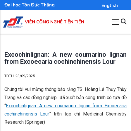
Nhảy
Đại học Tôn Đức Thắng
English
đến
nội
VIỆN CÔNG NGHỆ TIÊN TIẾN
dung
Excochinlignan: A new coumarino lignan
from Excoecaria cochinchinensis Lour
TDTU, 23/09/2025
Chúng tôi vui mừng thông báo rằng TS. Hoàng Lê Thụy Thùy
Trang và các đồng nghiệp đã xuất bản công trình có tựa đề
“
Excochinlignan: A new coumarino lignan from Excoecaria
cochinchinensis Lour
” trên tạp chí Medicinal Chemistry
Research (Springer)