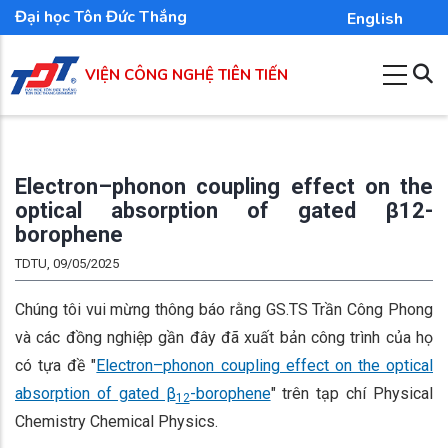
Nhảy
Đại học Tôn Đức Thắng
English
đến
nội
VIỆN CÔNG NGHỆ TIÊN TIẾN
dung
Electron–phonon coupling effect on the
optical absorption of gated β12-
borophene
TDTU, 09/05/2025
Chúng tôi vui mừng thông báo rằng GS.TS Trần Công Phong
và các đồng nghiệp gần đây đã xuất bản công trình của họ
có tựa đề "
Electron–phonon coupling effect on the optical
absorption of gated β
-borophene
" trên tạp chí Physical
12
Chemistry Chemical Physics.