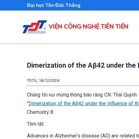
Nhảy
Đại học Tôn Đức Thắng
đến
nội
VIỆN CÔNG NGHỆ TIÊN TIẾN
dung
Dimerization of the Aβ42 under the 
TDTU, 18/12/2024
Chúng tôi vui mừng thông báo rằng CN. Thái Quỳnh 
"
Dimerization of the Aβ42 under the Influence of 
Chemistry B
Tóm tắt:
Advances in Alzheimer’s disease (AD) are related to