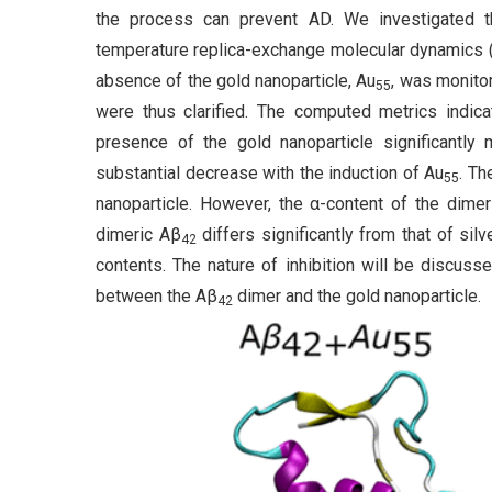
the process can prevent AD. We investigated 
temperature replica-exchange molecular dynamics (
absence of the gold nanoparticle, Au
, was monitor
55
were thus clarified. The computed metrics indica
presence of the gold nanoparticle significantly 
substantial decrease with the induction of Au
. Th
55
nanoparticle. However, the α-content of the dimer
dimeric Aβ
differs significantly from that of silv
42
contents. The nature of inhibition will be discusse
between the Aβ
dimer and the gold nanoparticle.
42