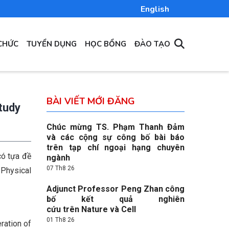
English
CHỨC
TUYỂN DỤNG
HỌC BỔNG
ĐÀO TẠO
BÀI VIẾT MỚI ĐĂNG
tudy
Chúc mừng TS. Phạm Thanh Đảm
và các cộng sự công bố bài báo
trên tạp chí ngoại hạng chuyên
có tựa đề
ngành
07 Th8 26
 Physical
Adjunct Professor Peng Zhan công
bố kết quả nghiên
cứu trên Nature và Cell
01 Th8 26
ration of