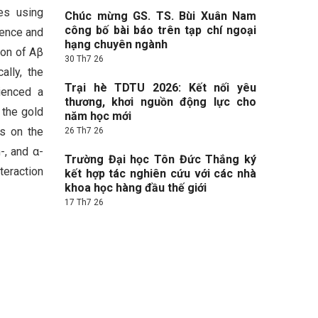
es using
Chúc mừng GS. TS. Bùi Xuân Nam
công bố bài báo trên tạp chí ngoại
sence and
hạng chuyên ngành
ion of Aβ
30 Th7 26
ally, the
Trại hè TDTU 2026: Kết nối yêu
ienced a
thương, khơi nguồn động lực cho
 the gold
năm học mới
es on the
26 Th7 26
-, and α-
Trường Đại học Tôn Đức Thắng ký
teraction
kết hợp tác nghiên cứu với các nhà
khoa học hàng đầu thế giới
17 Th7 26