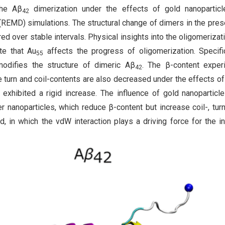
the Aβ
dimerization under the effects of gold nanoparticl
42
REMD) simulations. The structural change of dimers in the pre
ed over stable intervals. Physical insights into the oligomerizat
te that Au
affects the progress of oligomerization. Specific
55
modifies the structure of dimeric Aβ
. The β-content exper
42
e turn and coil-contents are also decreased under the effects of
 exhibited a rigid increase. The influence of gold nanoparticl
er nanoparticles, which reduce β-content but increase coil-, turn
d, in which the vdW interaction plays a driving force for the in