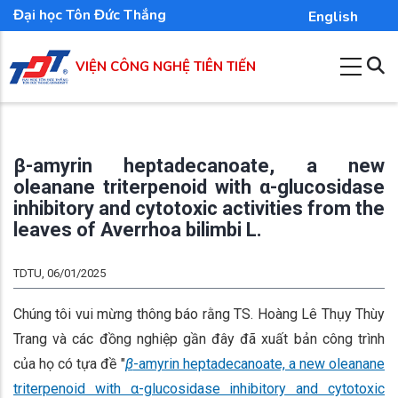
Nhảy
Đại học Tôn Đức Thắng
English
đến
nội
VIỆN CÔNG NGHỆ TIÊN TIẾN
dung
β-amyrin heptadecanoate, a new
oleanane triterpenoid with α-glucosidase
inhibitory and cytotoxic activities from the
leaves of Averrhoa bilimbi L.
TDTU, 06/01/2025
Chúng tôi vui mừng thông báo rằng TS. Hoàng Lê Thụy Thùy
Trang và các đồng nghiệp gần đây đã xuất bản công trình
của họ có tựa đề "
β
-amyrin heptadecanoate, a new oleanane
triterpenoid with α-glucosidase inhibitory and cytotoxic