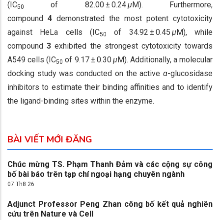
(IC
of 82.00 ± 0.24
μ
M). Furthermore,
50
compound
4
demonstrated the most potent cytotoxicity
against HeLa cells (IC
of 34.92 ± 0.45
μ
M), while
50
compound
3
exhibited the strongest cytotoxicity towards
A549 cells (IC
of 9.17 ± 0.30
μ
M). Additionally, a molecular
50
docking study was conducted on the active
α
-glucosidase
inhibitors to estimate their binding affinities and to identify
the ligand-binding sites within the enzyme.
BÀI VIẾT MỚI ĐĂNG
Chúc mừng TS. Phạm Thanh Đảm và các cộng sự công
bố bài báo trên tạp chí ngoại hạng chuyên ngành
07 Th8 26
Adjunct Professor Peng Zhan công bố kết quả nghiên
cứu trên Nature và Cell