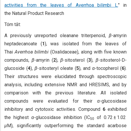
activities from the leaves of Averrhoa bilimbi L.
" in
the Natural Product Research
Tóm tắt:
A previously unreported oleanane triterpenoid,
β
-amyrin
heptadecanoate (
1
), was isolated from the leaves of
Thai
Averrhoa bilimbi
(Oxalidaceae), along with five known
compounds,
β
-amyrin (
2
),
β
-sitosterol (
3
),
β
-sitosterol-D-
glucoside (
4
),
β
-sitosteryl oleate (
5
), and
α
-tocopherol (
6
).
Their structures were elucidated through spectroscopic
analysis, including extensive NMR and HRESIMS, and by
comparison with the previous literature. All isolated
compounds were evaluated for their
α
-glucosidase
inhibitory and cytotoxic activities. Compound
6
exhibited
the highest
α
-glucosidase inhibition (IC
of 0.72 ± 1.02
50
µ
M), significantly outperforming the standard acarbose