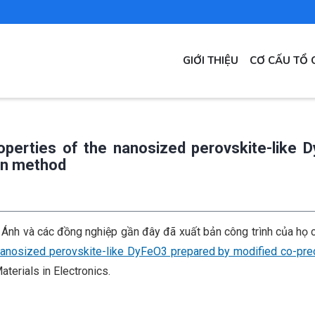
MAIN
GIỚI THIỆU
CƠ CẤU TỔ 
NAVIGATION
roperties of the nanosized perovskite-like 
ion method
 Ánh và các đồng nghiệp gần đây đã xuất bản công trình của họ 
e nanosized perovskite-like DyFeO3 prepared by modified co-prec
aterials in Electronics.