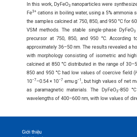
In this work, DyFeO
nanoparticles were synthesize
3
3+
Fe
cations in boiling water, using a 5% ammonia so
the samples calcined at 750, 850, and 950 °C for 
VSM methods. The stable single-phase DyFeO
3
precursor at 750, 850, and 950 °C. According 
approximately 36–50 nm. The results revealed a h
with morphology consisting of isometric and hig
calcined at 850 °C distributed in the range of 30–5
850 and 950 °C had low values of coercive field (
−7
−7
−1
10
–0.54 × 10
emu g
, but high values of net m
as paramagnetic materials. The DyFeO
-850 °
3
wavelengths of 400–600 nm, with low values of dir
Giới thiệu