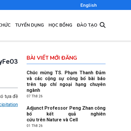
English
CHỨC
TUYỂN DỤNG
HỌC BỔNG
ĐÀO TẠO
BÀI VIẾT MỚI ĐĂNG
DyFeO3
Chúc mừng TS. Phạm Thanh Đảm
và các cộng sự công bố bài báo
trên tạp chí ngoại hạng chuyên
ngành
có tựa đề
07 Th8 26
ipitation
Adjunct Professor Peng Zhan công
bố kết quả nghiên
cứu trên Nature và Cell
01 Th8 26