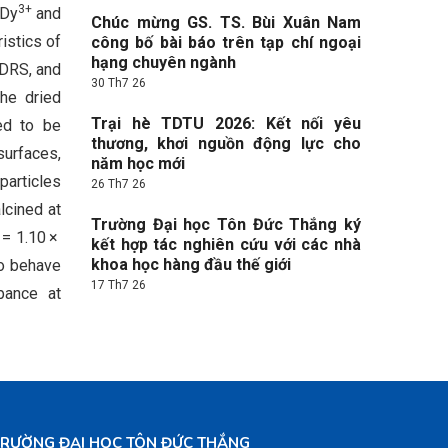
3+
 Dy
and
Chúc mừng GS. TS. Bùi Xuân Nam
istics of
công bố bài báo trên tạp chí ngoại
hạng chuyên ngành
 DRS, and
30 Th7 26
the dried
Trại hè TDTU 2026: Kết nối yêu
ed to be
thương, khơi nguồn động lực cho
surfaces,
năm học mới
articles
26 Th7 26
lcined at
Trường Đại học Tôn Đức Thắng ký
= 1.10 ×
kết hợp tác nghiên cứu với các nhà
khoa học hàng đầu thế giới
to behave
17 Th7 26
bance at
TRƯỜNG ĐẠI HỌC TÔN ĐỨC THẮNG