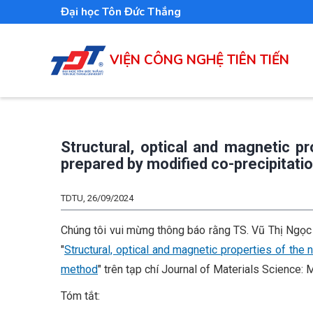
Nhảy
Đại học Tôn Đức Thắng
đến
nội
VIỆN CÔNG NGHỆ TIÊN TIẾN
dung
Structural, optical and magnetic p
prepared by modified co-precipitat
TDTU, 26/09/2024
Chúng tôi vui mừng thông báo rằng TS. Vũ Thị Ngọc
"
Structural, optical and magnetic properties of th
method
" trên tạp chí Journal of Materials Science: M
Tóm tắt: