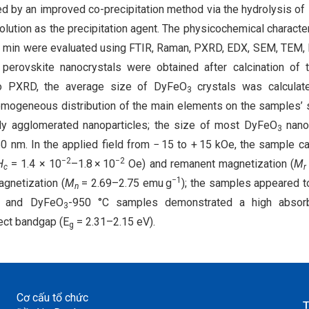
d by an improved co-precipitation method via the hydrolysis of
lution as the precipitation agent. The physicochemical character
60 min were evaluated using FTIR, Raman, PXRD, EDX, SEM, TEM,
perovskite nanocrystals were obtained after calcination of 
to PXRD, the average size of DyFeO
crystals was calculat
3
omogeneous distribution of the main elements on the samples’ 
hly agglomerated nanoparticles; the size of most DyFeO
nanop
3
0 nm. In the applied field from − 15 to + 15 kOe, the sample ca
−2
−2
H
= 1.4 × 10
–1.8 × 10
Oe) and remanent magnetization (
M
c
r
−1
agnetization (
M
= 2.69–2.75 emu g
); the samples appeared 
n
C and DyFeO
-950 °C samples demonstrated a high absor
3
ect bandgap (E
= 2.31–2.15 eV).
g
Cơ cấu tổ chức