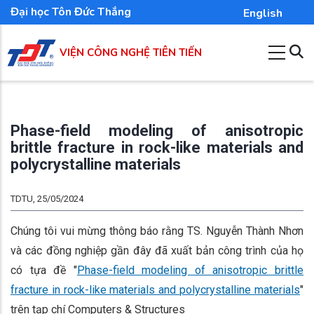
Nhảy
Đại học Tôn Đức Thắng
English
đến
nội
VIỆN CÔNG NGHỆ TIÊN TIẾN
dung
Phase-field modeling of anisotropic
brittle fracture in rock-like materials and
polycrystalline materials
TDTU, 25/05/2024
Chúng tôi vui mừng thông báo rằng TS. Nguyễn Thành Nhơn
và các đồng nghiệp gần đây đã xuất bản công trình của họ
có tựa đề "
Phase-field modeling of anisotropic brittle
fracture in rock-like materials and polycrystalline materials
"
trên tạp chí Computers & Structures