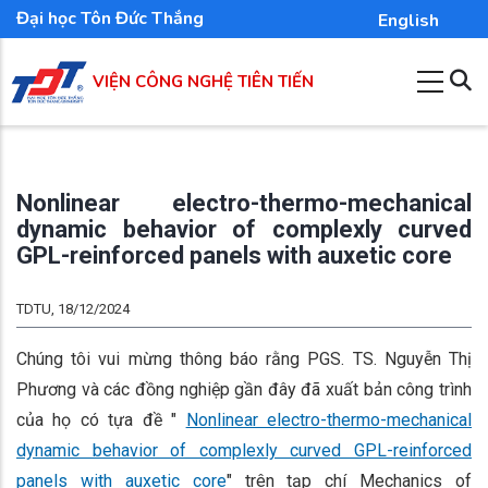
Nhảy
Đại học Tôn Đức Thắng
English
đến
nội
VIỆN CÔNG NGHỆ TIÊN TIẾN
dung
Nonlinear electro-thermo-mechanical
dynamic behavior of complexly curved
GPL-reinforced panels with auxetic core
TDTU, 18/12/2024
Chúng tôi vui mừng thông báo rằng PGS. TS. Nguyễn Thị
Phương và các đồng nghiệp gần đây đã xuất bản công trình
của họ có tựa đề "
Nonlinear electro-thermo-mechanical
dynamic behavior of complexly curved GPL-reinforced
panels with auxetic core
" trên tạp chí Mechanics of