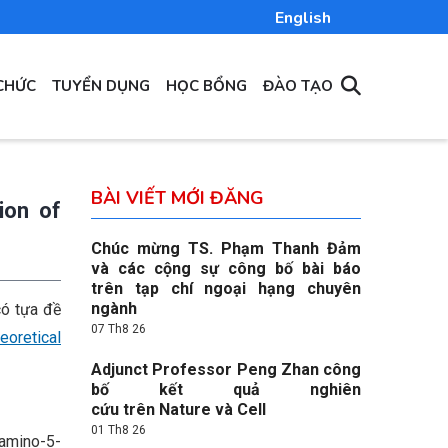
English
CHỨC
TUYỂN DỤNG
HỌC BỔNG
ĐÀO TẠO
BÀI VIẾT MỚI ĐĂNG
ion of
Chúc mừng TS. Phạm Thanh Đảm
và các cộng sự công bố bài báo
trên tạp chí ngoại hạng chuyên
ngành
có tựa đề
07 Th8 26
oretical
Adjunct Professor Peng Zhan công
bố kết quả nghiên
cứu trên Nature và Cell
01 Th8 26
-amino-5-