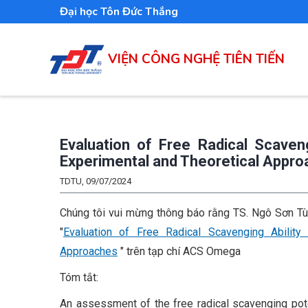
Nhảy
Đại học Tôn Đức Thắng
đến
nội
VIỆN CÔNG NGHỆ TIÊN TIẾN
dung
Evaluation of Free Radical Scaveng
Experimental and Theoretical Appr
TDTU, 09/07/2024
Chúng tôi vui mừng thông báo rằng TS. Ngô Sơn Tù
"
Evaluation of Free Radical Scavenging Ability 
Approaches
" trên tạp chí ACS Omega
Tóm tắt:
An assessment of the free radical scavenging pote