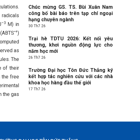
ulations.
Chúc mừng GS. TS. Bùi Xuân Nam
công bố bài báo trên tạp chí ngoại
radicals
hạng chuyên ngành
–3
0
M) in
30 Th7 26
•+
) (ABTS
)
Trại hè TDTU 2026: Kết nối yêu
computed
thương, khơi nguồn động lực cho
served as
năm học mới
26 Th7 26
ules. The
 of their
Trường Đại học Tôn Đức Thắng ký
kết hợp tác nghiên cứu với các nhà
 the free
khoa học hàng đầu thế giới
rimental
17 Th7 26
n the gas