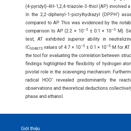
(4-pyridyl)-4H-1,2,4-triazole-3-thiol (AP) involved
•
In the 2,2-diphenyl-1-picrylhydrazyl (DPPH
) ass
compared to AP. This was evidenced by the notab
–3
–3
comparison to AP (2.2 × 10
± 0.1 × 10
M). Sim
test, AT exhibited superior ability in neutraliz
–5
–5
IC
values of 4.7 × 10
± 0.1 × 10
M for AT 
50ABTS
the tool for evaluating the correlation between struc
findings highlighted the flexibility of hydrogen a
pivotal role in the scavenging mechanism. Furthermo
•
radical HOO
revealed predominantly the react
observations and theoretical deductions collectively
phase and ethanol.
Giới thiệu