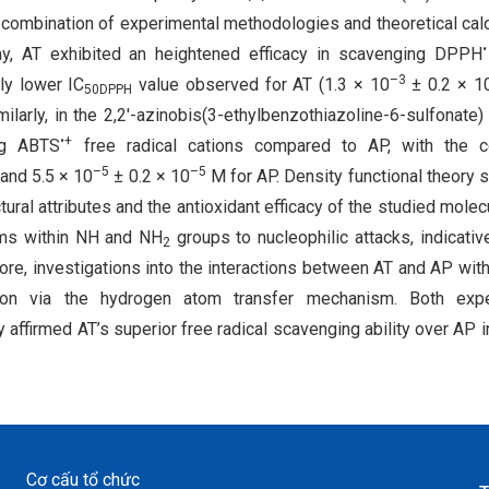
 a combination of experimental methodologies and theoretical calc
•
ay, AT exhibited an heightened efficacy in scavenging DPPH
–3
ly lower IC
value observed for AT (1.3 × 10
± 0.2 × 1
50DPPH
ilarly, in the 2,2′-azinobis(3-ethylbenzothiazoline-6-sulfonate
•+
ing ABTS
free radical cations compared to AP, with the 
–5
–5
and 5.5 × 10
± 0.2 × 10
M for AP. Density functional theory 
tural attributes and the antioxidant efficacy of the studied molec
toms within NH and NH
groups to nucleophilic attacks, indicative
2
re, investigations into the interactions between AT and AP with
ion via the hydrogen atom transfer mechanism. Both expe
 affirmed AT’s superior free radical scavenging ability over AP i
Cơ cấu tổ chức