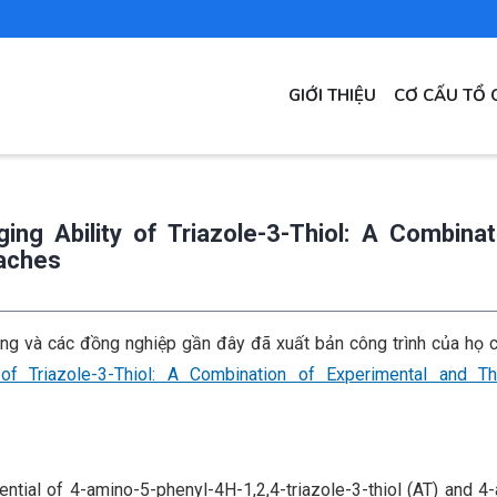
MAIN
GIỚI THIỆU
CƠ CẤU TỔ 
NAVIGATION
ing Ability of Triazole-3-Thiol: A Combinat
oaches
ng và các đồng nghiệp gần đây đã xuất bản công trình của họ 
of Triazole-3-Thiol: A Combination of Experimental and The
ntial of 4-amino-5-phenyl-4H-1,2,4-triazole-3-thiol (AT) and 4