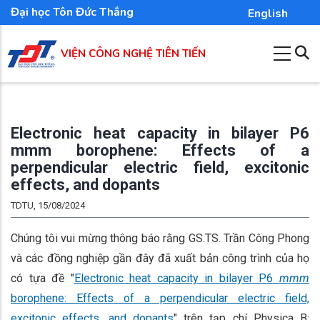
Nhảy
Đại học Tôn Đức Thắng
English
đến
nội
VIỆN CÔNG NGHỆ TIÊN TIẾN
dung
Electronic heat capacity in bilayer P6
mmm borophene: Effects of a
perpendicular electric field, excitonic
effects, and dopants
TDTU, 15/08/2024
Chúng tôi vui mừng thông báo rằng GS.TS. Trần Công Phong
và các đồng nghiệp gần đây đã xuất bản công trình của họ
có tựa đề "
Electronic heat capacity in bilayer P6
mmm
borophene: Effects of a perpendicular electric field,
excitonic effects, and dopants
" trên tạp chí Physica B: