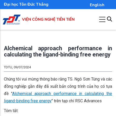
Nhảy
Đại học Tôn Đức Thắng
English
đến
nội
VIỆN CÔNG NGHỆ TIÊN TIẾN
dung
Alchemical approach performance in
calculating the ligand-binding free energy
TDTU, 09/07/2024
Chúng tôi vui mừng thông báo rằng TS. Ngô Sơn Tùng và các
đồng nghiệp gần đây đã xuất bản công trình của họ có tựa
đề "
Alchemical approach performance in calculating the
ligand-binding free energy
" trên tạp chí RSC Advances
Tóm tắt: