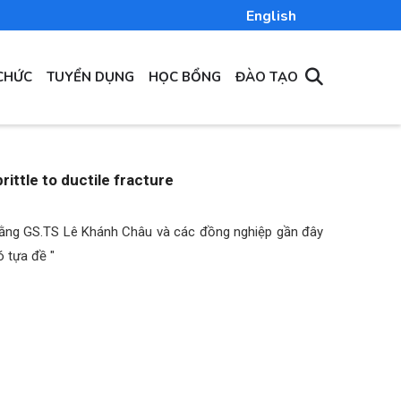
English
CHỨC
TUYỂN DỤNG
HỌC BỔNG
ĐÀO TẠO
rittle to ductile fracture
rằng GS.TS Lê Khánh Châu và các đồng nghiệp gần đây
ó tựa đề "