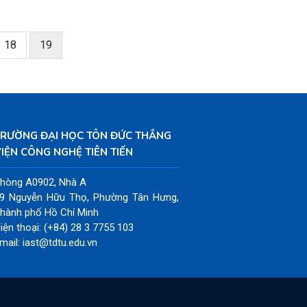
Page
18
Trang
19
hiện
thời
TRƯỜNG ĐẠI HỌC TÔN ĐỨC THẮNG
IỆN CÔNG NGHỆ TIÊN TIẾN
hòng A0902, Nhà A
9 Nguyễn Hữu Thọ, Phường Tân Hưng,
hành phố Hồ Chí Minh
iện thoại: (+84) 28 3 7755 103
mail: iast@tdtu.edu.vn