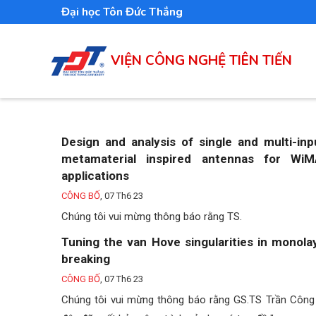
Nhảy
Đại học Tôn Đức Thắng
đến
nội
VIỆN CÔNG NGHỆ TIÊN TIẾN
dung
Design and analysis of single and multi-inp
metamaterial inspired antennas for WiM
applications
CÔNG BỐ
,
07 Th6 23
Chúng tôi vui mừng thông báo rằng TS.
Tuning the van Hove singularities in monola
breaking
CÔNG BỐ
,
07 Th6 23
Chúng tôi vui mừng thông báo rằng GS.TS Trần Công