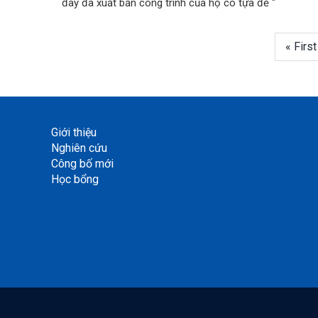
đây đã xuất bản công trình của họ có tựa đề "
First
« First
Pagination
page
Giới thiệu
Nghiên cứu
Công bố mới
Học bổng