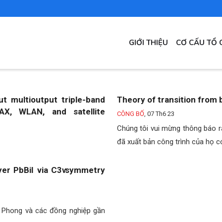
MAIN
GIỚI THIỆU
CƠ CẤU TỔ 
NAVIGATION
ut multioutput triple-band
Theory of transition from b
AX, WLAN, and satellite
CÔNG BỐ
,
07 Th6 23
Chúng tôi vui mừng thông báo 
đã xuất bản công trình của họ c
yer PbBiI via C3ѵ symmetry
 Phong và các đồng nghiệp gần