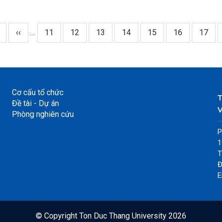
Trang
‹‹
…
Page
11
Page
12
Page
13
Page
14
Page
15
Page
16
Page
17
trước
Cơ cấu tổ chức
Đề tài - Dự án
V
Phòng nghiên cứu
P
1
T
Đ
E
© Copyright
Ton Duc Thang University
2026