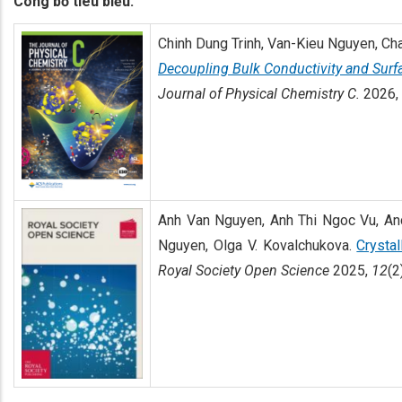
Công bố tiêu biểu:
Chinh Dung Trinh, Van-Kieu Nguyen, Ch
Decoupling Bulk Conductivity and Surfac
Journal of Physical Chemistry C.
2026,
Anh Van Nguyen, Anh Thi Ngoc Vu, And
Nguyen, Olga V. Kovalchukova.
Crystal
Royal Society Open Science
2025,
12
(2