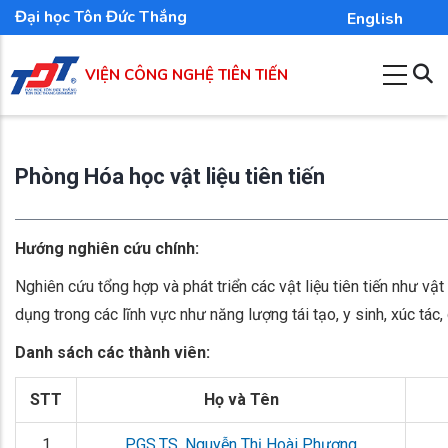
Nhảy
Đại học Tôn Đức Thắng
English
đến
nội
VIỆN CÔNG NGHỆ TIÊN TIẾN
dung
Phòng Hóa học vật liệu tiên tiến
Hướng nghiên cứu chính:
Nghiên cứu tổng hợp và phát triển các vật liệu tiên tiến như vậ
dụng trong các lĩnh vực như năng lượng tái tạo, y sinh, xúc tác
Danh sách các thành viên:
STT
Họ và Tên
1
PGS.TS. Nguyễn Thị Hoài Phương