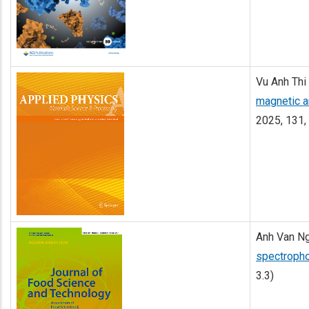
Vu Anh Thi
magnetic a
2025, 131, 
Anh Van Ng
spectropho
3.3)