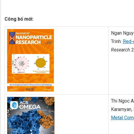
Công bố mới:
Ngan Nguye
Trinh.
Red-e
Research
2
Thi Ngoc A
Karamyan, 
Metal Compl