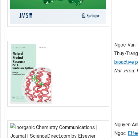
Ngoc-Van-T
Thuy-Trang
bioactive p
Nat. Prod. 
Nguyen Anh
Ngoc.
Effe