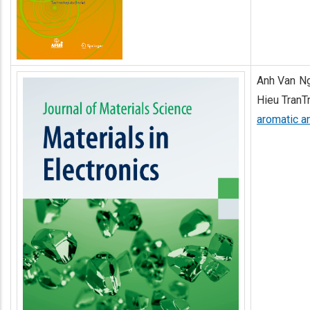
Anh Van Ng
Hieu TranT
aromatic an