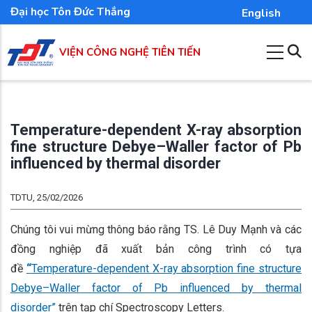
Nhảy
Đại học Tôn Đức Thắng
English
đến
nội
VIỆN CÔNG NGHỆ TIÊN TIẾN
dung
Temperature-dependent X-ray absorption
fine structure Debye–Waller factor of Pb
influenced by thermal disorder
TDTU, 25/02/2026
Chúng tôi vui mừng thông báo rằng TS. Lê Duy Mạnh và các
đồng nghiệp đã xuất bản công trình có tựa
đề
“
Temperature-dependent X-ray absorption fine structure
Debye–Waller factor of Pb influenced by thermal
disorder”
trên tạp chí Spectroscopy Letters.