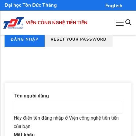
Nhảy
Đại học Tôn Đức Thắng
English
đến
nội
VIỆN CÔNG NGHỆ TIÊN TIẾN
dung
(TAB
ĐĂNG NHẬP
RESET YOUR PASSWORD
Tab
HOẠT
chính
ĐỘNG)
Tên người dùng
Hãy điền tên đăng nhập ở Viện công nghệ tiên tiến
của bạn.
Mật khẩu