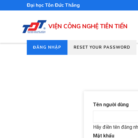
Nhảy
Đại học Tôn Đức Thắng
đến
nội
VIỆN CÔNG NGHỆ TIÊN TIẾN
dung
(TAB
ĐĂNG NHẬP
RESET YOUR PASSWORD
Tab
HOẠT
chính
ĐỘNG)
Tên người dùng
Hãy điền tên đăng nh
Mật khẩu