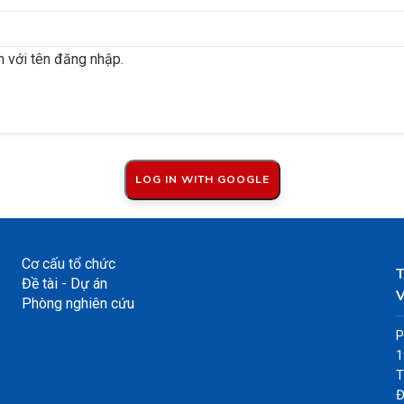
 với tên đăng nhập.
Cơ cấu tổ chức
Đề tài - Dự án
V
Phòng nghiên cứu
P
1
T
Đ