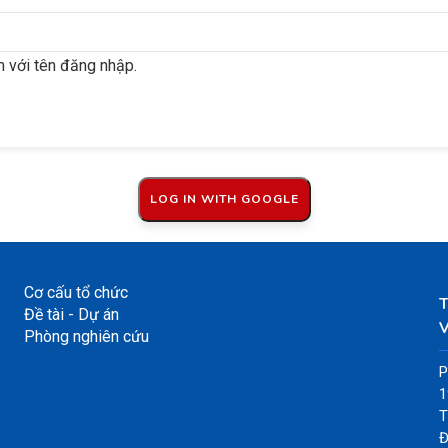
 với tên đăng nhập.
Cơ cấu tổ chức
Đề tài - Dự án
V
Phòng nghiên cứu
P
1
T
Đ