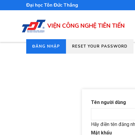
Nhảy
Đại học Tôn Đức Thắng
đến
nội
VIỆN CÔNG NGHỆ TIÊN TIẾN
dung
(TAB
ĐĂNG NHẬP
RESET YOUR PASSWORD
Tab
HOẠT
chính
ĐỘNG)
Tên người dùng
Hãy điền tên đăng nh
Mật khẩu