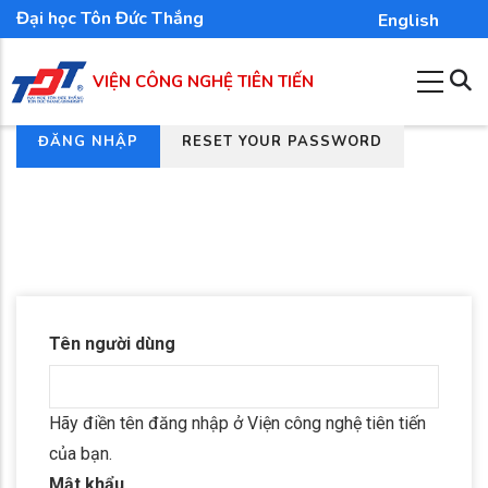
Nhảy
Đại học Tôn Đức Thắng
English
đến
nội
VIỆN CÔNG NGHỆ TIÊN TIẾN
dung
(TAB
ĐĂNG NHẬP
RESET YOUR PASSWORD
Tab
HOẠT
chính
ĐỘNG)
Tên người dùng
Hãy điền tên đăng nhập ở Viện công nghệ tiên tiến
của bạn.
Mật khẩu