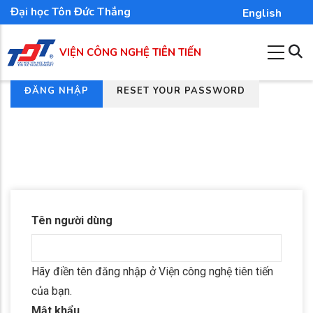
Nhảy
Đại học Tôn Đức Thắng
English
đến
nội
VIỆN CÔNG NGHỆ TIÊN TIẾN
dung
(TAB
ĐĂNG NHẬP
RESET YOUR PASSWORD
Tab
HOẠT
chính
ĐỘNG)
Tên người dùng
Hãy điền tên đăng nhập ở Viện công nghệ tiên tiến
của bạn.
Mật khẩu