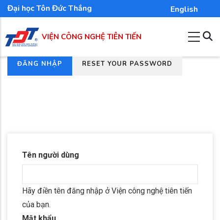
Nhảy
Đại học Tôn Đức Thắng
English
đến
nội
VIỆN CÔNG NGHỆ TIÊN TIẾN
dung
(TAB
ĐĂNG NHẬP
RESET YOUR PASSWORD
Tab
HOẠT
chính
ĐỘNG)
Tên người dùng
Hãy điền tên đăng nhập ở Viện công nghệ tiên tiến
của bạn.
Mật khẩu