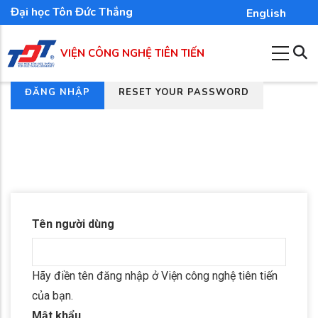
Nhảy
Đại học Tôn Đức Thắng
English
đến
nội
VIỆN CÔNG NGHỆ TIÊN TIẾN
dung
(TAB
ĐĂNG NHẬP
RESET YOUR PASSWORD
Tab
HOẠT
chính
ĐỘNG)
Tên người dùng
Hãy điền tên đăng nhập ở Viện công nghệ tiên tiến
của bạn.
Mật khẩu