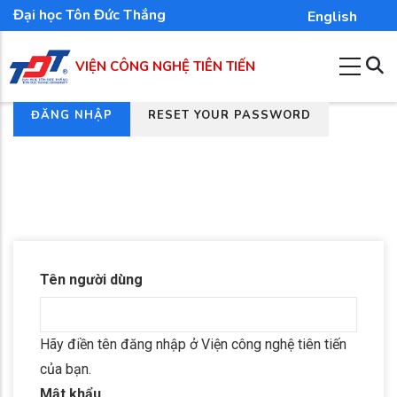
Nhảy
Đại học Tôn Đức Thắng
English
đến
nội
VIỆN CÔNG NGHỆ TIÊN TIẾN
dung
(TAB
ĐĂNG NHẬP
RESET YOUR PASSWORD
Tab
HOẠT
chính
ĐỘNG)
Tên người dùng
Hãy điền tên đăng nhập ở Viện công nghệ tiên tiến
của bạn.
Mật khẩu